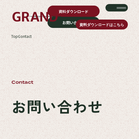
お問い合わせ｜GRAND｜No.1オフィスビルメディアで新体験
資料ダウンロード
Case Study.
Calendar.
Docs.
Column.
News.
Event.
FAQ.
導入事例
空き枠
お役立ち資料
コラム
ニュース
イベント
よくある質問
お問い合わせ
資料ダウンロードはこちら
Top
Contact
Case Study.
Calendar.
導入事例
空き枠
Docs.
Column.
お役立ち資料
コラム
Contact
News.
Event.
ニュース
イベント
お問い合わせ
FAQ.
よくある質問
Corporate.
Policy.
会社概要
プライバシーポリシー