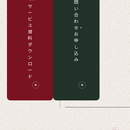
問
サ
い
ー
合
ビ
わ
ス
せ・
資
お
料
申
ダ
し
ウ
込
ン
み
ロ
ー
ド