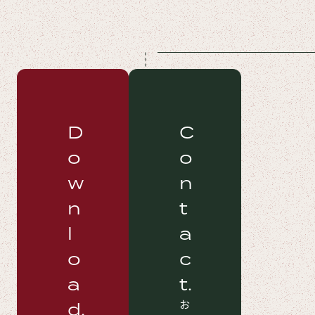
D
C
O
O
W
N
N
T
L
A
O
C
A
T.
お
D.